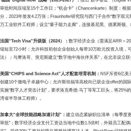
审批时间压缩至15个工作日；“机会卡”（Chancenkarte）制度
分，2023年签发4.2万张；Fraunhofer研究院与西门子合作“数字
万工业软件工程师；设立“量子能力走廊”，连接慕尼黑、德累斯顿、
法国“Tech Visa”升级版（2024）：
数字经济企业（需满足ARR＞
缩短至72小时；允许科技初创企业创始人每带10万欧元投资入境，可额
法）；与摩洛哥、突尼斯建立“数字地中海伙伴关系”，在北非设立联
美国“CHIPS and Science Act”人才配套培育机制：
NSF斥资6亿
创建10个微电子卓越中心；允许斯坦福等高校向已获企业offer的国
实施“数字人才突击计划”，要求洛克希德·马丁等军工巨头，将25%
湾省半导体工程师）。
加拿大“全球技能战略加速计划”：
建立动态紧缺职位清单（每季度更
审批”；数字经济企业支付工资达当地中位数1.5倍时，外籍员工配
谷”，提供30%工资补贴吸引视频处理算法人才，BlackBerry已转