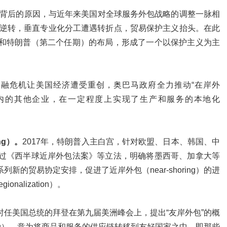
其背后的原因，与近年来美国对全球服务外包战略的调整一脉相
势逆转，垂直专业化分工遭遇转折点，贸易保护主义抬头。在此
和特朗普（第二个任期）的布局，形成了一个以保护主义为主
年金融危机让美国经济遭受重创，奥巴马政府全力推动“在岸外
包给国内的其他企业，在一定程度上实现了生产和服务的本地化
ng）。
2017年，特朗普入主白宫，针对欧盟、日本、韩国、中
过《西半球近岸外包法案》等立法，明确将墨西哥、加拿大等
的贸易协定安排，促进了近岸外包（near-shoring）的进
alization）。
，时任美国总统的拜登在第九届美洲峰会上，提出“友岸外包”的概
oring），意为将商品和服务的供应链转移到友好国家之中，即那些