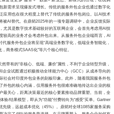
包新需求呈现爆发式增长。传统的服务外包企业也通过数字化
泛应用也在很大程度上替代了传统的服务外包岗位。以AI技术
职位将被AI替代。在鼎韬2025年的一项专题调研中，企业反馈实际
，尤其是数字技术基础较好的互联网企业，会首先考虑用AI技
度较高的业务才会考虑外包出来。从服务外包企业端而言，AI
时代服务外包企业将呈现“高端业务数字化，低端业务智能化，
，商务模式SAAS化”等六个核心特征。
天然带有的“非核心、低端、廉价”属性，不利于企业转型升级，
和企业试图通过积极推动全球能力中心（GCC）从成本导向的
际社会对印度外包业务的刻板印象。此外，随着我国服务外包
了外包的核心内涵，仅用服务外包很难准确地传达出企业的核
户最关心，距离决策最近的核心要素推动品牌重塑。当前，全
/结果模型，即从为“功能”付费转向为“感受”买单。Gartner
先级，远超成本优化（45%）。鼎韬对全球1085家服务采购
荐决定了48%的服务商选择。在品牌重塑上，服务企业如何有