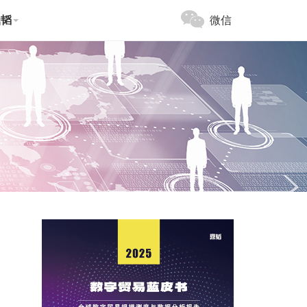
鼎韬
微信