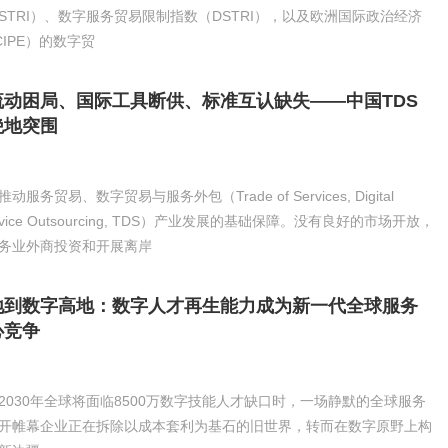
STRI）、数字服务贸易限制指数（DSTRI），以及欧洲国际政治经济
IPE）的数字贸
流动困局、国际工具断供、标准互认缺失——中国TDS
绝地突围
服务贸易、数字贸易与服务外包（Trade of Services, Digital
 Service Outsourcing, TDS）产业发展的基础保障。没有良好的市场开放，
务业外商投资和开展离岸
地到数字高地：数字人才再生能力成为新一代全球服务
心竞争
2030年全球将面临8500万数字技能人才缺口时，一场静默的全球服务
开帷幕企业正在拆除以成本套利为基石的旧世界，转而在数字原野上构