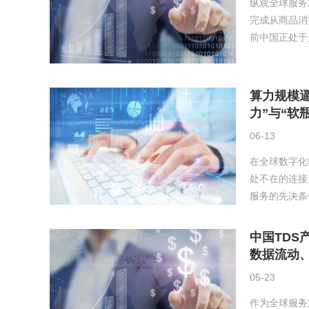
纵观全球服务
完成从商品消
前中国正处于
算力规模逼
力”与“软
06-13
在全球数字化
处不在的连接
服务的先决条
中国TDS
数据流动
05-23
作为全球服务