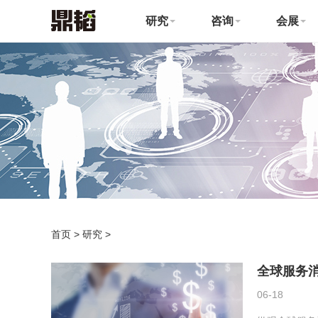
研究
咨询
会展
首页
>
研究
>
全球服务
06-18