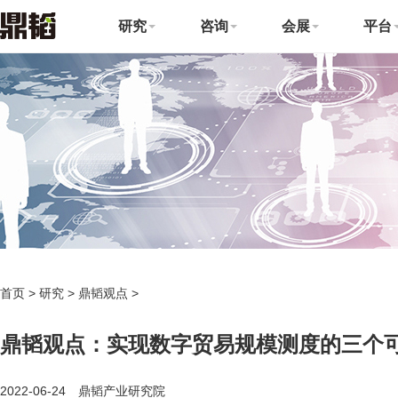
研究
咨询
会展
平台
首页
>
研究
>
鼎韬观点
>
鼎韬观点：实现数字贸易规模测度的三个
2022-06-24 鼎韬产业研究院