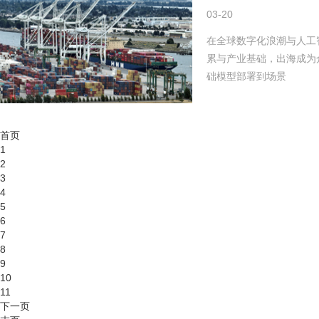
03-20
在全球数字化浪潮与人工
累与产业基础，出海成为
础模型部署到场景
首页
1
2
3
4
5
6
7
8
9
10
11
下一页