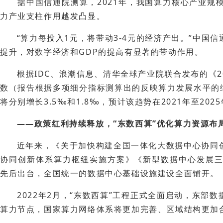
据中国信通院测算，2021年，我国算力核心产业规模
力产业支柱作用越发凸显。
“算力每投入1元，将带动3-4元的经济产出。”中国
提升，对数字经济和GDP的提高有显著的带动作用。
根据IDC、浪潮信息、清华全球产业院联合发布的《202
数（报告根据多项细分指标测算出的反映算力发展水平的
将分别增长3.5‰和1.8‰，预计该趋势在2021年至202
——政策红利持续释放，“东数西算”优化算力资源布
近年来，《关于加快构建全国一体化大数据中心协同创
协同创新体系算力枢纽实施方案》《新型数据中心发展三年行
先后出台，全国统一的数据中心基础设施建设全面铺开。
2022年2月，“东数西算”工程正式全面启动，东部
算力节点，国家算力网络体系将更加完善、区域结构更加