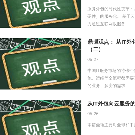
服务外包的时代性变革：
硬件）的服务化。 基于
力通过互联网以服务
鼎韬观点： 从IT
（二）
05-27
中国IT服务市场的特殊
施、运维等全流程都需要
的业务、多变的需求
从IT外包向云服务
05-26
本篇鼎韬主要对全球和中