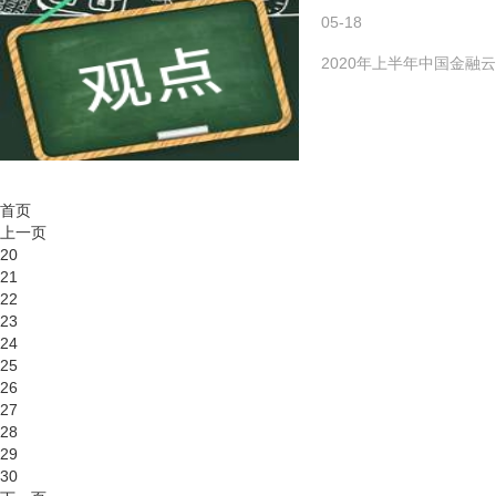
05-18
2020年上半年中国金融云
首页
上一页
20
21
22
23
24
25
26
27
28
29
30