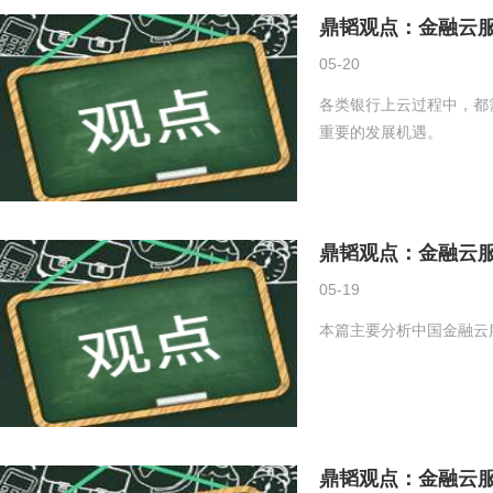
鼎韬观点：金融云
05-20
各类银行上云过程中，都
重要的发展机遇。
鼎韬观点：金融云
05-19
本篇主要分析中国金融云
鼎韬观点：金融云