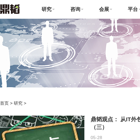
研究
咨询
会展
平台
首页
>
研究
>
鼎韬观点： 从IT
（三）
05-28