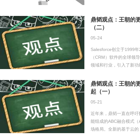
鼎韬观点：王朝的更迭-
（二）
05-24
Salesforce创立于19
（CRM）软件的全球领导
领域和行业，引入了新功
鼎韬观点：王朝的更迭--
起（一）
05-21
近年来，鼎韬一直在呼吁
能组成的ABC融合模式（AI
场格局。全新的基于云的